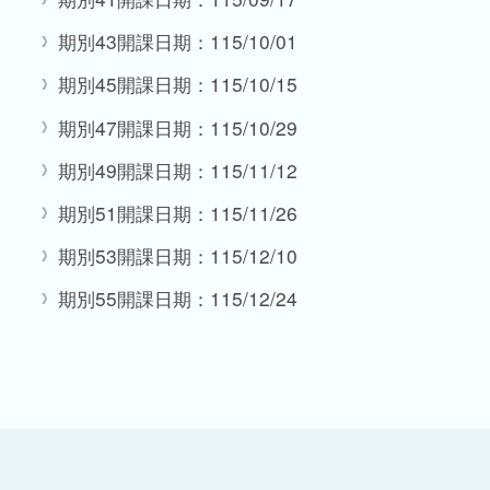
期別43開課日期：115/10/01
期別45開課日期：115/10/15
期別47開課日期：115/10/29
期別49開課日期：115/11/12
期別51開課日期：115/11/26
期別53開課日期：115/12/10
期別55開課日期：115/12/24