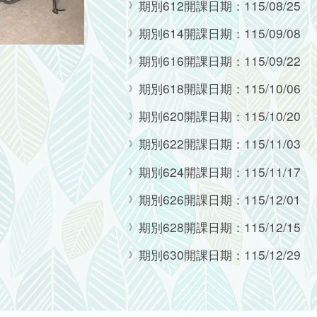
期別612開課日期：115/08/25
期別614開課日期：115/09/08
期別616開課日期：115/09/22
期別618開課日期：115/10/06
期別620開課日期：115/10/20
期別622開課日期：115/11/03
期別624開課日期：115/11/17
期別626開課日期：115/12/01
期別628開課日期：115/12/15
期別630開課日期：115/12/29