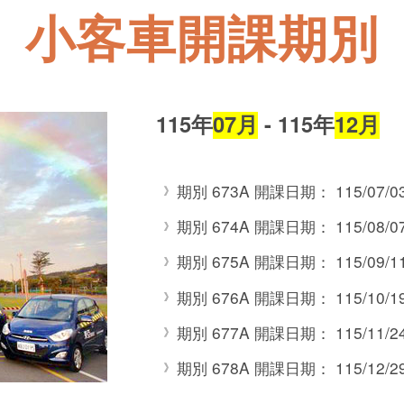
小客車開課期別
115年
07月
- 115年
12月
期別 673A 開課日期： 115/07/0
期別 674A 開課日期： 115/08/0
期別 675A 開課日期： 115/09/1
期別 676A 開課日期： 115/10/1
期別 677A 開課日期： 115/11/2
期別 678A 開課日期： 115/12/2