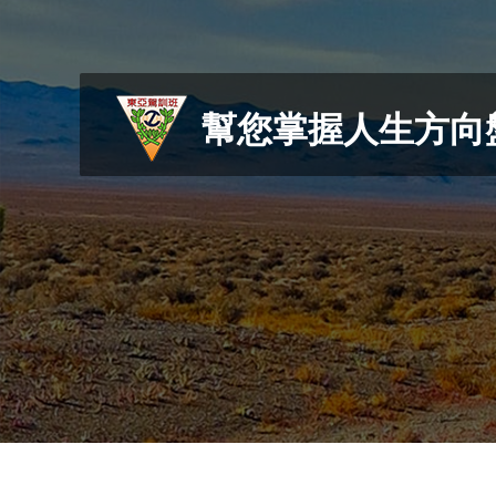
幫您掌握人生方向