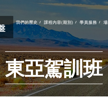
我們的歷史
課程內容(期別)
學員服務
場
盤
東亞駕訓班