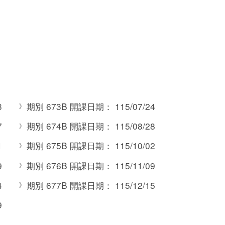
3
期別 673B 開課日期： 115/07/24
7
期別 674B 開課日期： 115/08/28
1
期別 675B 開課日期： 115/10/02
9
期別 676B 開課日期： 115/11/09
4
期別 677B 開課日期： 115/12/15
9