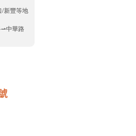
口/新豐等地
路⇀中華路
號