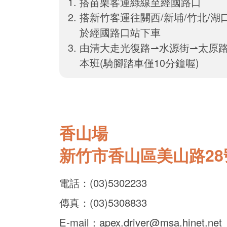
搭苗栗客運綠線至經國路口
搭新竹客運往關西/新埔/竹北/湖
於經國路口站下車
由清大走光復路⇀水源街⇀太原
本班(騎腳踏車僅10分鐘喔)
香山場
新竹市香山區美山路28
電話：(03)5302233
傳真：(03)5308833
E-mail：
apex.driver@msa.hinet.net